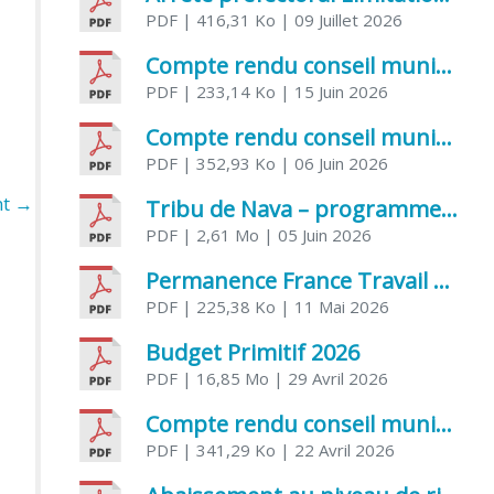
PDF
| 416,31 Ko
| 09 Juillet 2026
Compte rendu conseil municipal 5 juin 2026 sénatoriale
PDF
| 233,14 Ko
| 15 Juin 2026
Compte rendu conseil municipal – 21 avril 2026
PDF
| 352,93 Ko
| 06 Juin 2026
nt
→
Tribu de Nava – programme et inscriptions été 2026
PDF
| 2,61 Mo
| 05 Juin 2026
Permanence France Travail au CCAS de Saujon Juin 2026
PDF
| 225,38 Ko
| 11 Mai 2026
Budget Primitif 2026
PDF
| 16,85 Mo
| 29 Avril 2026
Compte rendu conseil municipal – 7 avril 2026
PDF
| 341,29 Ko
| 22 Avril 2026