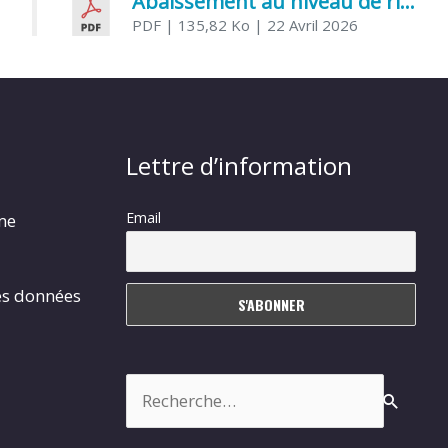
Abaissement au niveau de risque modéré de l’Influenza aviaire
PDF
| 135,82 Ko
| 22 Avril 2026
Lettre d’information
Email
rme
es données
Rechercher :