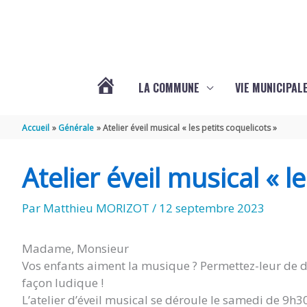
Aller au contenu
Aller au pied de page
LA COMMUNE
VIE MUNICIPAL
ACTUALITÉS
Accueil
Générale
Atelier éveil musical « les petits coquelicots »
DE
Atelier éveil musical « l
SABLONCEAUX
Par
Matthieu MORIZOT
/
12 septembre 2023
Madame, Monsieur
Vos enfants aiment la musique ? Permettez-leur de dé
façon ludique !
L’atelier d’éveil musical se déroule le samedi de 9h3