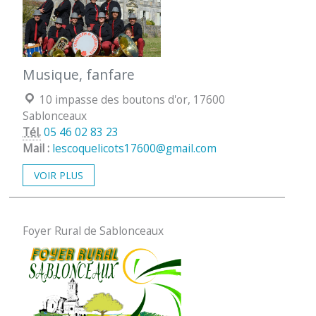
Musique, fanfare
Localisation :
10 impasse des boutons d'or, 17600
Sablonceaux
Tél.
05 46 02 83 23
Mail :
lescoquelicots17600@gmail.com
VOIR PLUS
Foyer Rural de Sablonceaux