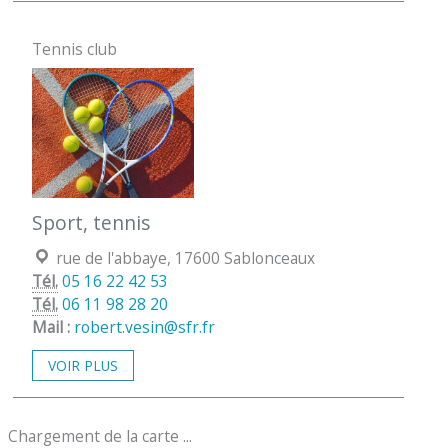
Tennis club
Sport, tennis
Localisation :
rue de l'abbaye, 17600 Sablonceaux
Tél.
05 16 22 42 53
Tél.
06 11 98 28 20
Mail :
robert.vesin@sfr.fr
VOIR PLUS
Chargement de la carte ...