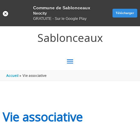
Panneau de gestion des cookies
Commune de Sablonceaux
Neocity
Télécharger
GRATUITE - Sur le Google Play
Aller au contenu
Aller au pied de page
Sablonceaux
MENU
PRINCIPAL
Accueil
Vie associative
Vie associative