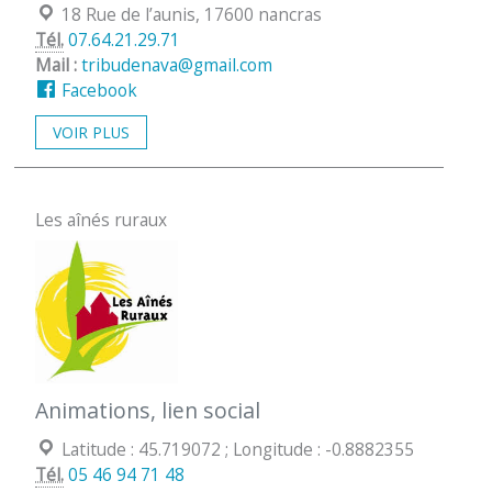
Localisation :
18 Rue de l’aunis, 17600 nancras
Tél.
07.64.21.29.71
Mail :
tribudenava@gmail.com
Facebook
VOIR PLUS
Les aînés ruraux
Animations, lien social
Coordonées géographiques :
Latitude : 45.719072 ; Longitude : -0.8882355
Tél.
05 46 94 71 48