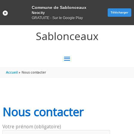
Panneau de gestion des cookies
Commune de Sablonceaux
Neocity
Télécharger
GRATUITE - Sur le Google Play
Aller au contenu
Aller au pied de page
Sablonceaux
MENU
PRINCIPAL
Accueil
Nous contacter
Nous contacter
Votre prénom (obligatoire)