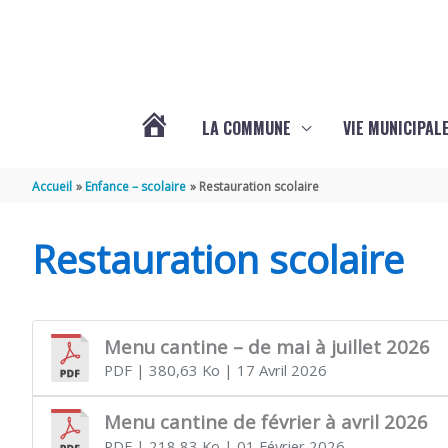
Aller au contenu
Aller au pied de page
LA COMMUNE
VIE MUNICIPAL
ACTUALITÉS
Accueil
Enfance – scolaire
Restauration scolaire
DE
Restauration scolaire
SABLONCEAUX
Menu cantine – de mai à juillet 2026
PDF
| 380,63 Ko
| 17 Avril 2026
Menu cantine de février à avril 2026
PDF
| 218,83 Ko
| 01 Février 2026