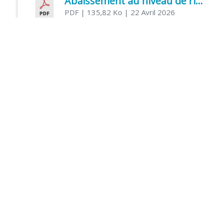
Abaissement au niveau de risque modéré de l’Influenza aviaire
PDF
| 135,82 Ko
| 22 Avril 2026