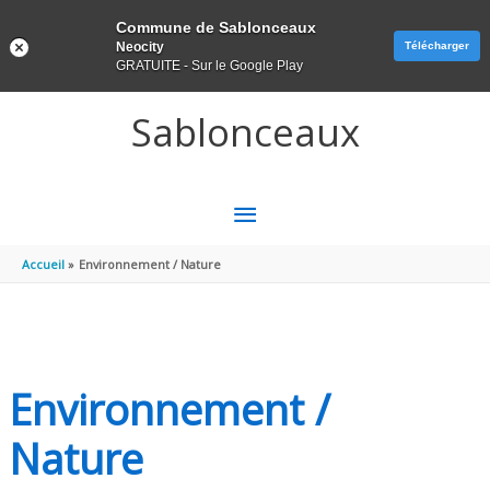
Panneau de gestion des cookies
Commune de Sablonceaux
Neocity
Télécharger
GRATUITE - Sur le Google Play
Aller au contenu
Aller au pied de page
Sablonceaux
MENU
PRINCIPAL
Accueil
Environnement / Nature
Environnement /
Nature