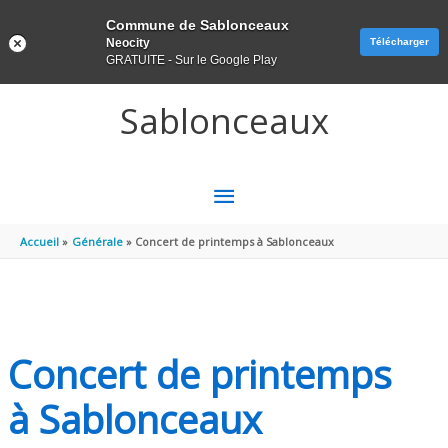
Panneau de gestion des cookies
Commune de Sablonceaux
Neocity
Télécharger
GRATUITE - Sur le Google Play
Aller au contenu
Aller au pied de page
Sablonceaux
MENU
PRINCIPAL
Accueil
Générale
Concert de printemps à Sablonceaux
Concert de printemps
à Sablonceaux