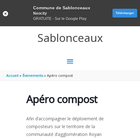
Panneau de gestion des cookies
Commune de Sablonceaux
Neocity
Télécharger
GRATUITE - Sur le Google Play
Aller au contenu
Aller au pied de page
Sablonceaux
MENU
PRINCIPAL
Accueil
Évenements
Apéro compost
Apéro compost
Afin d’accompagner le déploiement de
composteurs sur le territoire de la
communauté d’agglomération Royan