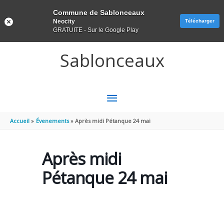
Panneau de gestion des cookies
Commune de Sablonceaux
Neocity
Télécharger
GRATUITE - Sur le Google Play
Aller au contenu
Aller au pied de page
Sablonceaux
MENU
PRINCIPAL
Accueil
Évenements
Après midi Pétanque 24 mai
Après midi
Pétanque 24 mai