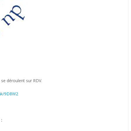
ng se déroulent sur RDV.
link/9D8W2
 :