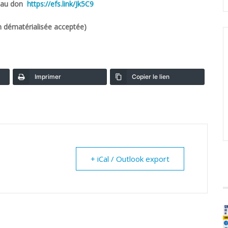
de au don
https://efs.link/Jk5C9
n dématérialisée acceptée)
Imprimer
Copier le lien
+ iCal / Outlook export