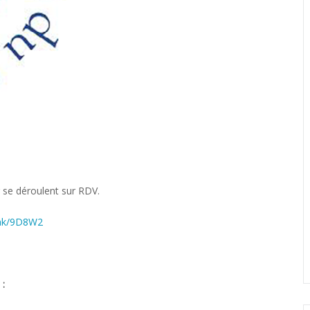
ng se déroulent sur RDV.
link/9D8W2
 :