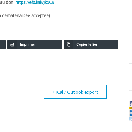
de au don
https://efs.link/Jk5C9
n dématérialisée acceptée)
Imprimer
Copier le lien
+ iCal / Outlook export