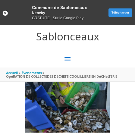
Panneau de gestion des cookies
Commune de Sablonceaux
Neocity
Télécharger
GRATUITE - Sur le Google Play
Aller au contenu
Aller au pied de page
Sablonceaux
MENU
PRINCIPAL
Accueil
Évenements
OpéRATION DE COLLECTEDES DéCHETS COQUILLIERS EN DéCHetTERIE