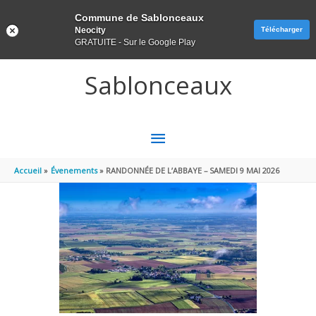
Panneau de gestion des cookies
Commune de Sablonceaux
Neocity
Télécharger
GRATUITE - Sur le Google Play
Aller au contenu
Aller au pied de page
Sablonceaux
MENU
PRINCIPAL
Accueil
Évenements
RANDONNÉE DE L’ABBAYE – SAMEDI 9 MAI 2026