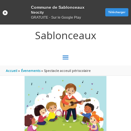
Panneau de gestion des cookies
Commune de Sablonceaux
Neocity
Télécharger
GRATUITE - Sur le Google Play
Aller au contenu
Aller au pied de page
Sablonceaux
MENU
PRINCIPAL
Accueil
Évenements
Spectacle acceuil périscolaire