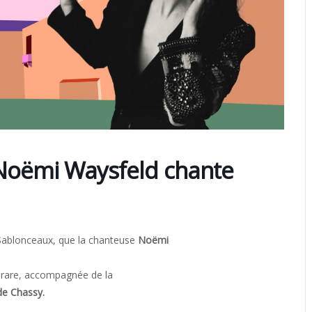
 « Noëmi Waysfeld chante
e Sablonceaux, que la chanteuse
Noëmi
é rare, accompagnée de la
de Chassy.