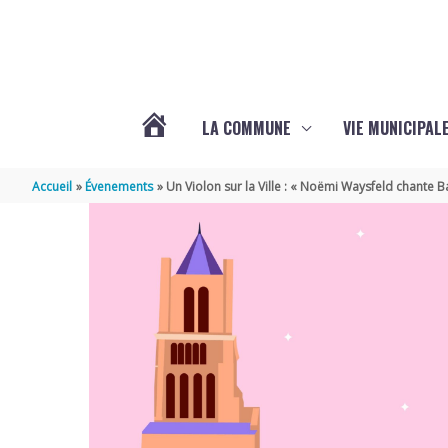
Aller au contenu
Aller au pied de page
LA COMMUNE
VIE MUNICIPAL
ACTUALITÉS
Accueil
Évenements
Un Violon sur la Ville : « Noëmi Waysfeld chante 
DE
SABLONCEAUX