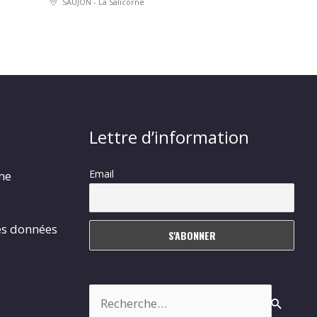
SAUJON - La Salicorne
Lettre d’information
Email
rme
es données
Rechercher :