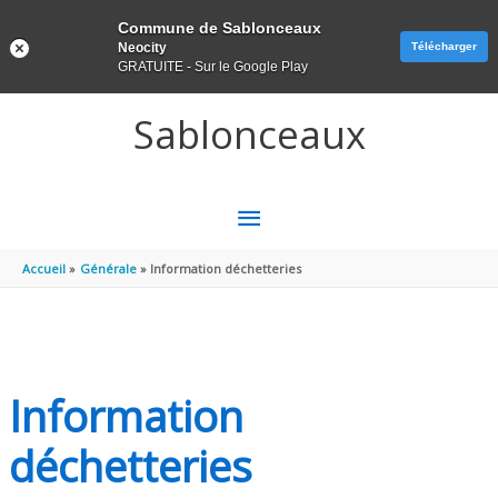
Panneau de gestion des cookies
Commune de Sablonceaux
Neocity
Télécharger
GRATUITE - Sur le Google Play
Aller au contenu
Aller au pied de page
Sablonceaux
MENU
PRINCIPAL
Accueil
Générale
Information déchetteries
Information
déchetteries