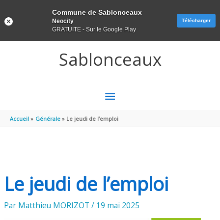
Panneau de gestion des cookies
Commune de Sablonceaux
Neocity
Télécharger
GRATUITE - Sur le Google Play
Aller au contenu
Aller au pied de page
Sablonceaux
MENU
PRINCIPAL
Accueil
Générale
Le jeudi de l’emploi
Le jeudi de l’emploi
Par
Matthieu MORIZOT
/
19 mai 2025