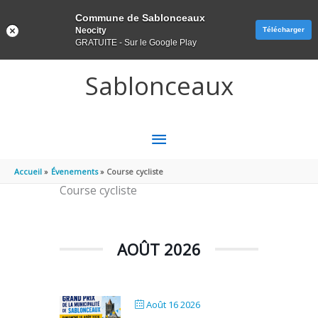
Panneau de gestion des cookies
Commune de Sablonceaux
Neocity
Télécharger
GRATUITE - Sur le Google Play
Aller au contenu
Aller au pied de page
Sablonceaux
MENU
PRINCIPAL
Accueil
Évenements
Course cycliste
Course cycliste
AOÛT 2026
Août 16 2026