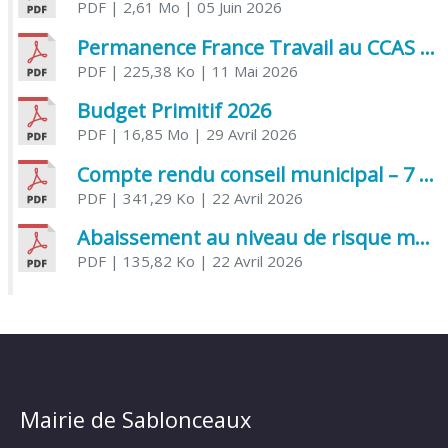
PDF
| 2,61 Mo
| 05 Juin 2026
Permanence France Travail au CCAS de Saujon Juin 2026
PDF
| 225,38 Ko
| 11 Mai 2026
Budget Primitif 2026
PDF
| 16,85 Mo
| 29 Avril 2026
Compte rendu conseil municipal – 7 avril 2026
PDF
| 341,29 Ko
| 22 Avril 2026
Abaissement au niveau de risque modéré de l’Influenza aviaire
PDF
| 135,82 Ko
| 22 Avril 2026
Mairie de Sablonceaux