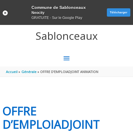
Panneau de gestion des cookies
Commune de Sablonceaux
Neocity
Télécharger
GRATUITE - Sur le Google Play
Aller au contenu
Aller au pied de page
Sablonceaux
MENU
PRINCIPAL
Accueil
Générale
OFFRE D’EMPLOIADJOINT ANIMATION
OFFRE
D’EMPLOIADJOINT