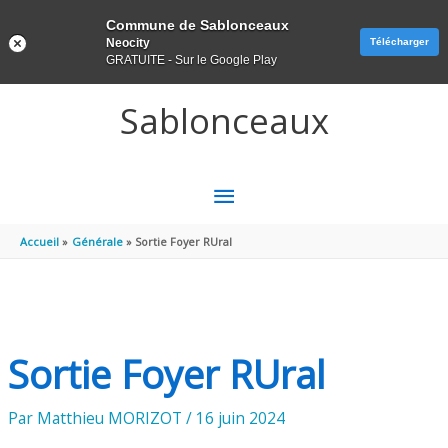
Panneau de gestion des cookies
Commune de Sablonceaux
Neocity
Télécharger
GRATUITE - Sur le Google Play
Aller au contenu
Aller au pied de page
Sablonceaux
MENU
PRINCIPAL
Accueil
Générale
Sortie Foyer RUral
Sortie Foyer RUral
Par
Matthieu MORIZOT
/
16 juin 2024