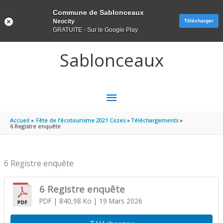
Panneau de gestion des cookies
Commune de Sablonceaux
Neocity
Télécharger
GRATUITE - Sur le Google Play
Aller au contenu
Aller au pied de page
Sablonceaux
MENU
PRINCIPAL
Accueil
Fête de l’écotourisme 2021 Cozes
Téléchargements
6 Registre enquête
6 Registre enquête
6 Registre enquête
PDF
| 840,98 Ko
| 19 Mars 2026