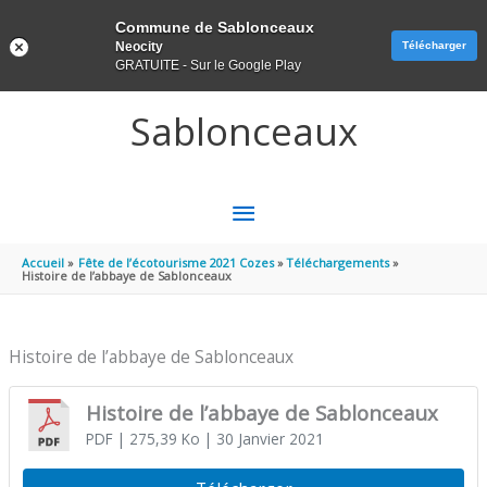
Panneau de gestion des cookies
Commune de Sablonceaux
Neocity
Télécharger
GRATUITE - Sur le Google Play
Aller au contenu
Aller au pied de page
Sablonceaux
MENU
PRINCIPAL
Accueil
Fête de l’écotourisme 2021 Cozes
Téléchargements
Histoire de l’abbaye de Sablonceaux
Histoire de l’abbaye de Sablonceaux
Histoire de l’abbaye de Sablonceaux
PDF
| 275,39 Ko
| 30 Janvier 2021