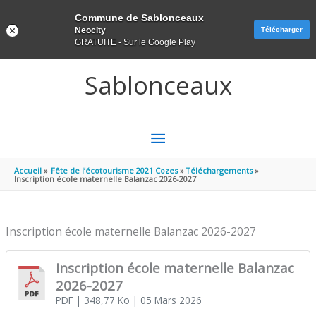
Panneau de gestion des cookies
Commune de Sablonceaux
Neocity
Télécharger
GRATUITE - Sur le Google Play
Aller au contenu
Aller au pied de page
Sablonceaux
MENU
PRINCIPAL
Accueil
Fête de l’écotourisme 2021 Cozes
Téléchargements
Inscription école maternelle Balanzac 2026-2027
Inscription école maternelle Balanzac 2026-2027
Inscription école maternelle Balanzac
2026-2027
PDF
| 348,77 Ko
| 05 Mars 2026