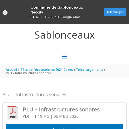
Panneau de gestion des cookies
Commune de Sablonceaux
Neocity
Télécharger
GRATUITE - Sur le Google Play
Aller au contenu
Aller au pied de page
Sablonceaux
MENU
PRINCIPAL
Accueil
Fête de l’écotourisme 2021 Cozes
Téléchargements
PLU – Infrastructures sonores
PLU – Infrastructures sonores
PLU – Infrastructures sonores
PDF
| 1,19 Mo
| 06 Mars 2026