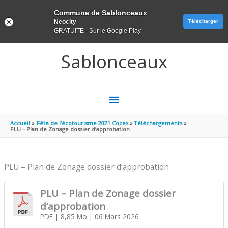
Panneau de gestion des cookies
Commune de Sablonceaux
Neocity
Télécharger
GRATUITE - Sur le Google Play
Aller au contenu
Aller au pied de page
Sablonceaux
MENU
PRINCIPAL
Accueil
Fête de l’écotourisme 2021 Cozes
Téléchargements
PLU – Plan de Zonage dossier d’approbation
PLU – Plan de Zonage dossier d’approbation
PLU – Plan de Zonage dossier
d’approbation
PDF
| 8,85 Mo
| 06 Mars 2026