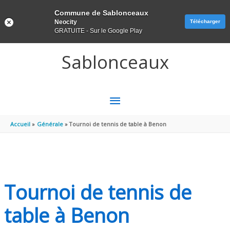
Panneau de gestion des cookies
Commune de Sablonceaux
Neocity
Télécharger
GRATUITE - Sur le Google Play
Aller au contenu
Aller au pied de page
Sablonceaux
MENU
PRINCIPAL
Accueil
Générale
Tournoi de tennis de table à Benon
Tournoi de tennis de
table à Benon