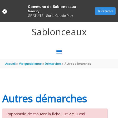
Panneau de gestion des cookies
Commune de Sablonceaux
Neocity
Télécharger
GRATUITE - Sur le Google Play
Aller au contenu
Aller au pied de page
Sablonceaux
MENU
PRINCIPAL
Accueil
Vie quotidienne
Démarches
Autres démarches
Autres démarches
Impossible de trouver la fiche : R52793.xml