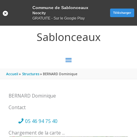
Panneau de gestion des cookies
Commune de Sablonceaux
Neocity
Télécharger
GRATUITE - Sur le Google Play
Aller au contenu
Aller au pied de page
Sablonceaux
MENU
PRINCIPAL
Accueil
Structures
BERNARD Dominique
BERNARD Dominique
Contact
05 46 94 75 40
Chargement de la carte ...