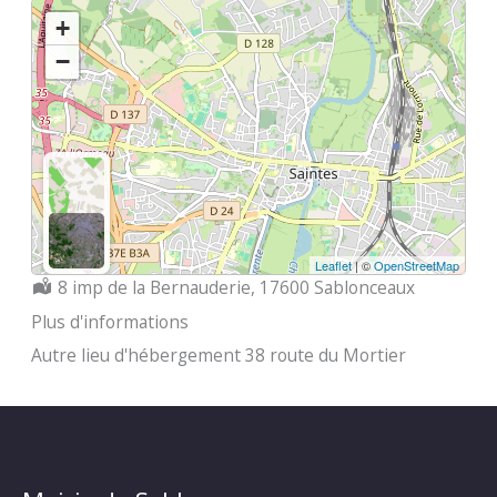
+
−
Leaflet
| ©
OpenStreetMap
Localisation :
8 imp de la Bernauderie, 17600 Sablonceaux
Plus d'informations
Autre lieu d'hébergement 38 route du Mortier