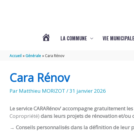
Aller au contenu
Aller au pied de page
LA COMMUNE
VIE MUNICIPAL
ACTUALITÉS
Accueil
Générale
Cara Rénov
DE
Cara Rénov
SABLONCEAUX
Par
Matthieu MORIZOT
/
31 janvier 2026
Le service CARARénov’ accompagne gratuitement les 
Copropriété)
dans leurs projets de rénovation et/ou d
→ Conseils personnalisés dans la définition de leur 