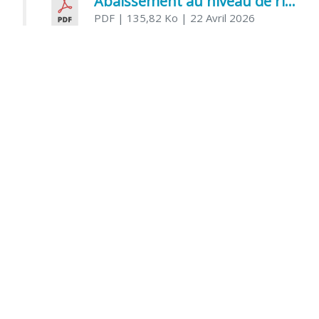
Abaissement au niveau de risque modéré de l’Influenza aviaire
PDF
| 135,82 Ko
| 22 Avril 2026