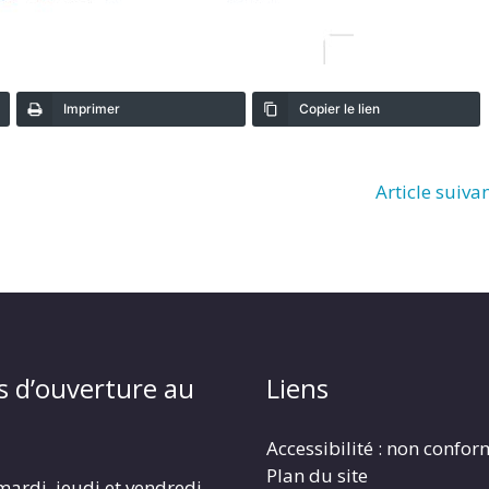
Imprimer
Copier le lien
Article suiva
s d’ouverture au
Liens
Accessibilité : non confo
Plan du site
mardi, jeudi et vendredi