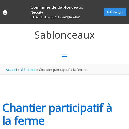
Panneau de gestion des cookies
Commune de Sablonceaux
Neocity
Télécharger
GRATUITE - Sur le Google Play
Aller au contenu
Aller au pied de page
Sablonceaux
MENU
PRINCIPAL
Accueil
Générale
Chantier participatif à la ferme
Chantier participatif à
la ferme