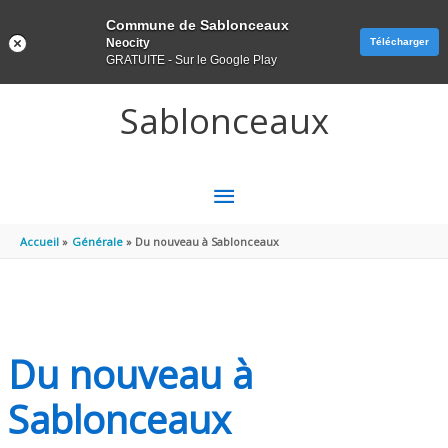
Panneau de gestion des cookies
Commune de Sablonceaux
Neocity
Télécharger
GRATUITE - Sur le Google Play
Aller au contenu
Aller au pied de page
Sablonceaux
MENU
PRINCIPAL
Accueil
Générale
Du nouveau à Sablonceaux
Du nouveau à
Sablonceaux