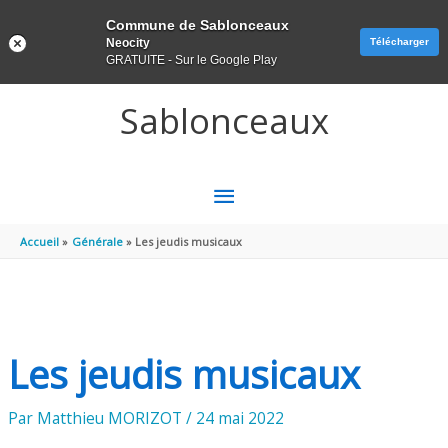
Panneau de gestion des cookies
Commune de Sablonceaux
Neocity
Télécharger
GRATUITE - Sur le Google Play
Aller au contenu
Aller au pied de page
Sablonceaux
MENU
PRINCIPAL
Accueil
Générale
Les jeudis musicaux
Les jeudis musicaux
Par
Matthieu MORIZOT
/
24 mai 2022