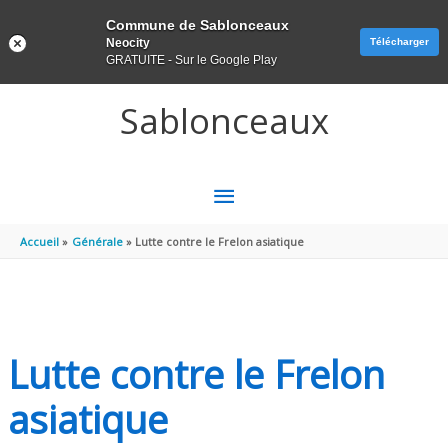
Panneau de gestion des cookies
Commune de Sablonceaux
Neocity
Télécharger
GRATUITE - Sur le Google Play
Aller au contenu
Aller au pied de page
Sablonceaux
MENU
PRINCIPAL
Accueil
Générale
Lutte contre le Frelon asiatique
Lutte contre le Frelon
asiatique