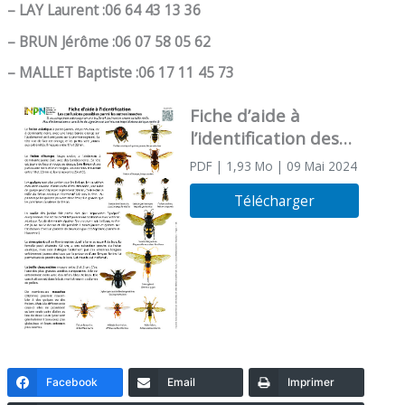
– LAY Laurent :06 64 43 13 36
– BRUN Jérôme :06 07 58 05 62
– MALLET Baptiste :06 17 11 45 73
Fiche d’aide à
l’identification des
frelons
PDF
| 1,93 Mo
| 09 Mai 2024
Télécharger
Facebook
Email
Imprimer