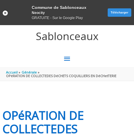
Panneau de gestion des cookies
Commune de Sablonceaux
Neocity
Télécharger
GRATUITE - Sur le Google Play
Aller au contenu
Aller au pied de page
Sablonceaux
MENU
PRINCIPAL
Accueil
Générale
OPéRATION DE COLLECTEDES DéCHETS COQUILLIERS EN DéCHetTERIE
OPéRATION DE
COLLECTEDES