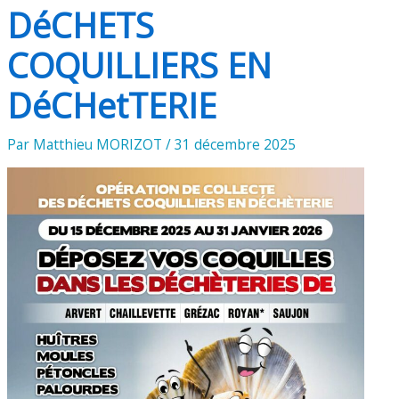
DéCHETS
COQUILLIERS EN
DéCHetTERIE
Par
Matthieu MORIZOT
/
31 décembre 2025