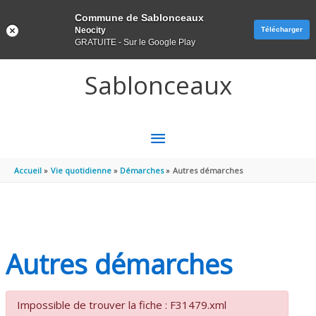
Panneau de gestion des cookies
Commune de Sablonceaux
Neocity
Télécharger
GRATUITE - Sur le Google Play
Aller au contenu
Aller au pied de page
Sablonceaux
MENU
PRINCIPAL
Accueil
Vie quotidienne
Démarches
Autres démarches
Autres démarches
Impossible de trouver la fiche : F31479.xml