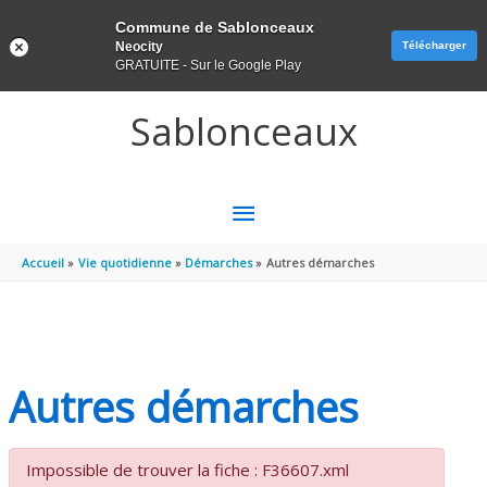
Panneau de gestion des cookies
Commune de Sablonceaux
Neocity
Télécharger
GRATUITE - Sur le Google Play
Aller au contenu
Aller au pied de page
Sablonceaux
MENU
PRINCIPAL
Accueil
Vie quotidienne
Démarches
Autres démarches
Autres démarches
Impossible de trouver la fiche : F36607.xml