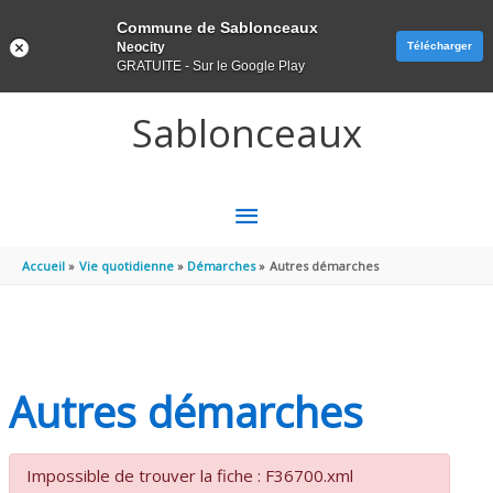
Panneau de gestion des cookies
Commune de Sablonceaux
Neocity
Télécharger
GRATUITE - Sur le Google Play
Aller au contenu
Aller au pied de page
Sablonceaux
MENU
PRINCIPAL
Accueil
Vie quotidienne
Démarches
Autres démarches
Autres démarches
Impossible de trouver la fiche : F36700.xml