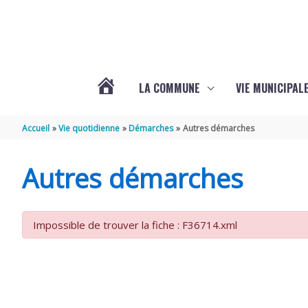
Aller au contenu
Aller au pied de page
LA COMMUNE
VIE MUNICIPAL
ACTUALITÉS
Accueil
Vie quotidienne
Démarches
Autres démarches
DE
Autres démarches
SABLONCEAUX
Impossible de trouver la fiche : F36714.xml