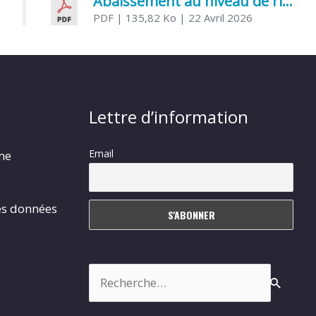
Abaissement au niveau de risque modéré de l’Influenza aviaire
PDF
| 135,82 Ko
| 22 Avril 2026
Lettre d’information
Email
rme
es données
Rechercher :