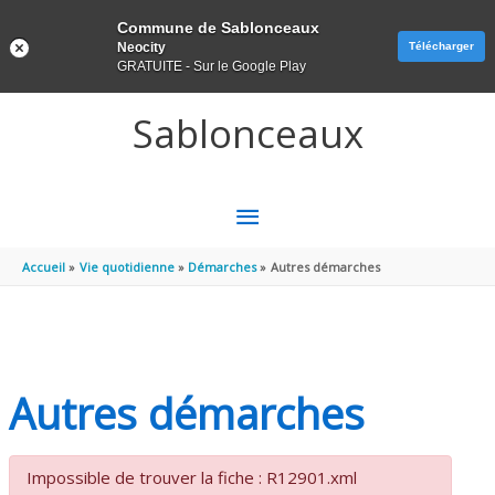
Panneau de gestion des cookies
Commune de Sablonceaux
Neocity
Télécharger
GRATUITE - Sur le Google Play
Aller au contenu
Aller au pied de page
Sablonceaux
MENU
PRINCIPAL
Accueil
Vie quotidienne
Démarches
Autres démarches
Autres démarches
Impossible de trouver la fiche : R12901.xml