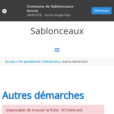
Panneau de gestion des cookies
Commune de Sablonceaux
Neocity
Télécharger
GRATUITE - Sur le Google Play
Aller au contenu
Aller au pied de page
Sablonceaux
MENU
PRINCIPAL
Accueil
Vie quotidienne
Démarches
Autres démarches
Autres démarches
Impossible de trouver la fiche : R15469.xml