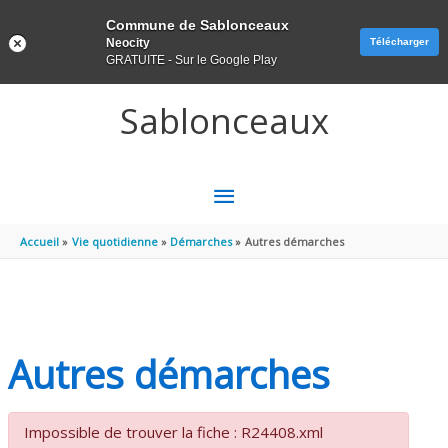
Panneau de gestion des cookies
Commune de Sablonceaux
Neocity
Télécharger
GRATUITE - Sur le Google Play
Aller au contenu
Aller au pied de page
Sablonceaux
MENU
PRINCIPAL
Accueil
Vie quotidienne
Démarches
Autres démarches
Autres démarches
Impossible de trouver la fiche : R24408.xml