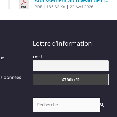
Abaissement au niveau de risque modéré de l’Influenza aviaire
PDF
| 135,82 Ko
| 22 Avril 2026
Lettre d’information
Email
rme
es données
Rechercher :