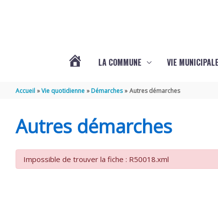
Aller au contenu
Aller au pied de page
LA COMMUNE
VIE MUNICIPAL
ACTUALITÉS
Accueil
Vie quotidienne
Démarches
Autres démarches
DE
Autres démarches
SABLONCEAUX
Impossible de trouver la fiche : R50018.xml