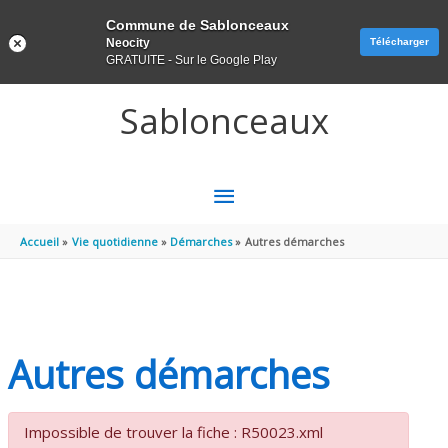
Panneau de gestion des cookies
Commune de Sablonceaux
Neocity
Télécharger
GRATUITE - Sur le Google Play
Aller au contenu
Aller au pied de page
Sablonceaux
MENU
PRINCIPAL
Accueil
Vie quotidienne
Démarches
Autres démarches
Autres démarches
Impossible de trouver la fiche : R50023.xml