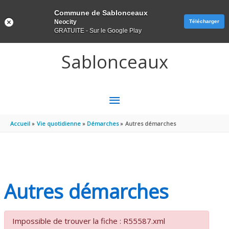
Panneau de gestion des cookies
Commune de Sablonceaux
Neocity
Télécharger
GRATUITE - Sur le Google Play
Aller au contenu
Aller au pied de page
Sablonceaux
MENU
PRINCIPAL
Accueil
Vie quotidienne
Démarches
Autres démarches
Autres démarches
Impossible de trouver la fiche : R55587.xml