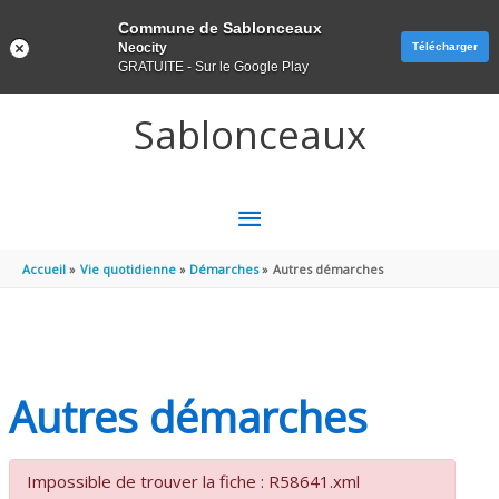
Panneau de gestion des cookies
Commune de Sablonceaux
Neocity
Télécharger
GRATUITE - Sur le Google Play
Aller au contenu
Aller au pied de page
Sablonceaux
MENU
PRINCIPAL
Accueil
Vie quotidienne
Démarches
Autres démarches
Autres démarches
Impossible de trouver la fiche : R58641.xml