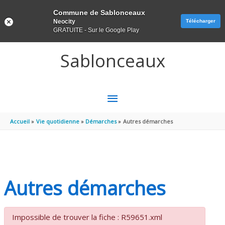
Panneau de gestion des cookies
Commune de Sablonceaux
Neocity
Télécharger
GRATUITE - Sur le Google Play
Aller au contenu
Aller au pied de page
Sablonceaux
MENU
PRINCIPAL
Accueil
Vie quotidienne
Démarches
Autres démarches
Autres démarches
Impossible de trouver la fiche : R59651.xml