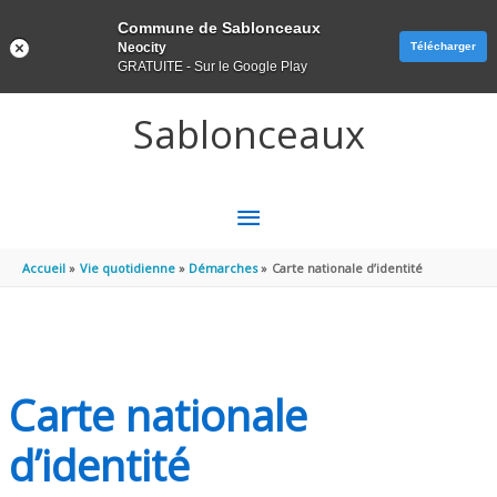
Panneau de gestion des cookies
Commune de Sablonceaux
Neocity
Télécharger
GRATUITE - Sur le Google Play
Aller au contenu
Aller au pied de page
Sablonceaux
MENU
PRINCIPAL
Accueil
Vie quotidienne
Démarches
Carte nationale d’identité
Carte nationale
d’identité