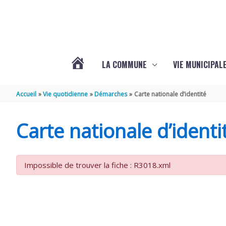
Aller au contenu
Aller au pied de page
LA COMMUNE
VIE MUNICIPAL
ACTUALITÉS
Accueil
Vie quotidienne
Démarches
Carte nationale d’identité
DE
Carte nationale d’identi
SABLONCEAUX
Impossible de trouver la fiche : R3018.xml