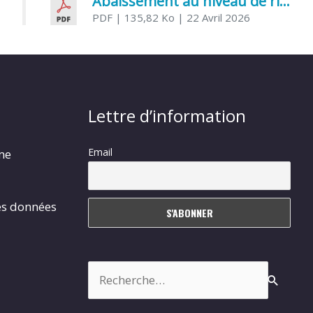
Abaissement au niveau de risque modéré de l’Influenza aviaire
PDF
| 135,82 Ko
| 22 Avril 2026
Lettre d’information
Email
rme
es données
Rechercher :