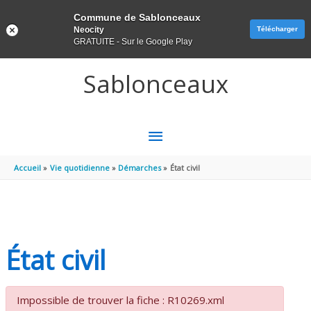
Panneau de gestion des cookies
Commune de Sablonceaux
Neocity
Télécharger
GRATUITE - Sur le Google Play
Aller au contenu
Aller au pied de page
Sablonceaux
MENU
PRINCIPAL
Accueil
Vie quotidienne
Démarches
État civil
État civil
Impossible de trouver la fiche : R10269.xml