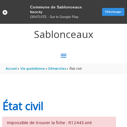
Panneau de gestion des cookies
Commune de Sablonceaux
Neocity
Télécharger
GRATUITE - Sur le Google Play
Aller au contenu
Aller au pied de page
Sablonceaux
MENU
PRINCIPAL
Accueil
Vie quotidienne
Démarches
État civil
État civil
Impossible de trouver la fiche : R12443.xml