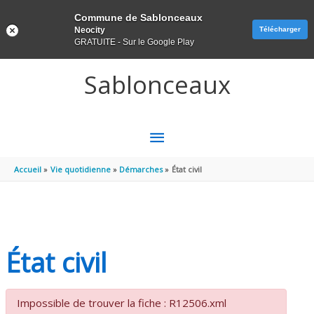
Panneau de gestion des cookies
Commune de Sablonceaux
Neocity
Télécharger
GRATUITE - Sur le Google Play
Aller au contenu
Aller au pied de page
Sablonceaux
MENU
PRINCIPAL
Accueil
Vie quotidienne
Démarches
État civil
État civil
Impossible de trouver la fiche : R12506.xml